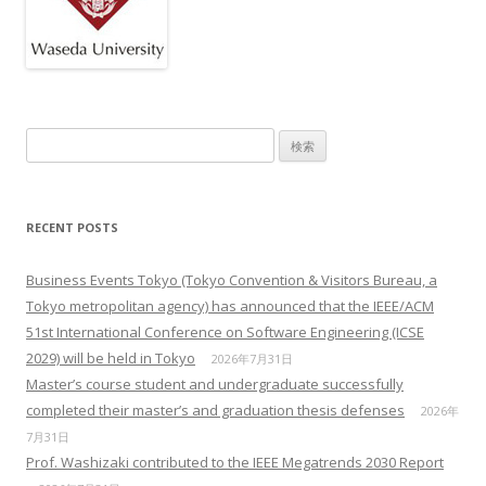
検索:
RECENT POSTS
Business Events Tokyo (Tokyo Convention & Visitors Bureau, a
Tokyo metropolitan agency) has announced that the IEEE/ACM
51st International Conference on Software Engineering (ICSE
2029) will be held in Tokyo
2026年7月31日
Master’s course student and undergraduate successfully
completed their master’s and graduation thesis defenses
2026年
7月31日
Prof. Washizaki contributed to the IEEE Megatrends 2030 Report