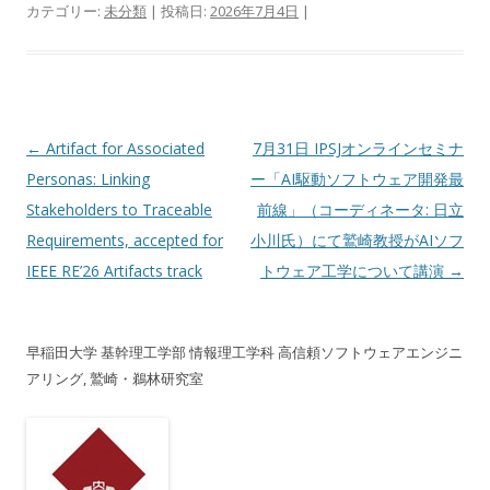
カテゴリー:
未分類
| 投稿日:
2026年7月4日
|
投稿ナビゲーション
←
Artifact for Associated
7月31日 IPSJオンラインセミナ
Personas: Linking
ー「AI駆動ソフトウェア開発最
Stakeholders to Traceable
前線」（コーディネータ: 日立
Requirements, accepted for
小川氏）にて鷲崎教授がAIソフ
IEEE RE’26 Artifacts track
トウェア工学について講演
→
早稲田大学 基幹理工学部 情報理工学科 高信頼ソフトウェアエンジニ
アリング, 鷲崎・鵜林研究室