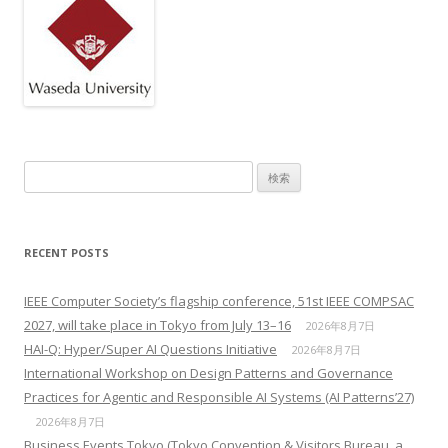
検索:
RECENT POSTS
IEEE Computer Society’s flagship conference, 51st IEEE COMPSAC
2027, will take place in Tokyo from July 13–16
2026年8月7日
HAI-Q: Hyper/Super AI Questions Initiative
2026年8月7日
International Workshop on Design Patterns and Governance
Practices for Agentic and Responsible AI Systems (AI Patterns’27)
2026年8月7日
Business Events Tokyo (Tokyo Convention & Visitors Bureau, a